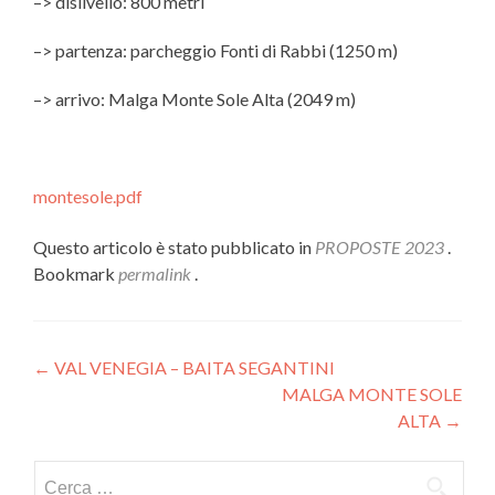
–> dislivello: 800 metri
–> partenza: parcheggio Fonti di Rabbi (1250 m)
–> arrivo: Malga Monte Sole Alta (2049 m)
montesole.pdf
Questo articolo è stato pubblicato in
PROPOSTE 2023
.
Bookmark
permalink
.
Navigazione
←
VAL VENEGIA – BAITA SEGANTINI
MALGA MONTE SOLE
articoli
ALTA
→
Ricerca