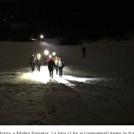
tturna a Malga Somator. La luna ci ha accompagnati lungo la tra