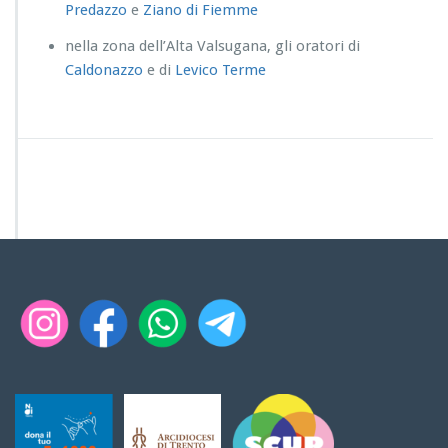
Predazzo
e
Ziano di Fiemme
nella zona dell’Alta Valsugana, gli oratori di
Caldonazzo
e di
Levico
Terme