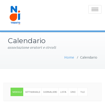
Toggle
navigatio
Calendario
associazione oratori e circoli
Home
/
Calendario
MENSILE
SETTIMANALE
GIORNALIERO
LISTA
GRID
TILE