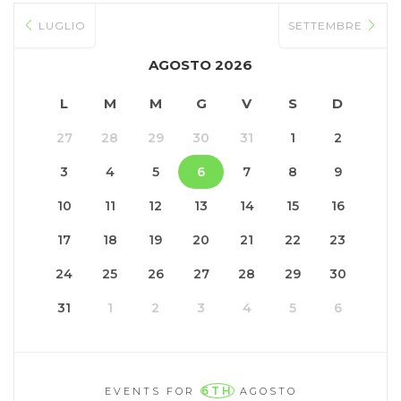
LUGLIO
SETTEMBRE
AGOSTO 2026
L
M
M
G
V
S
D
27
28
29
30
31
1
2
3
4
5
6
7
8
9
10
11
12
13
14
15
16
17
18
19
20
21
22
23
24
25
26
27
28
29
30
31
1
2
3
4
5
6
6TH
EVENTS FOR
AGOSTO