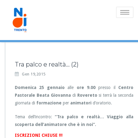
Toggle
navigatio
Tra palco e realtà… (2)
Gen 19,2015
Domenica 25 gennaio
alle
ore 9.00
presso il
Centro
Pastorale Beata Giovanna
di
Rovereto
si terrà la seconda
giornata di
formazione
per
animatori
d’oratorio.
Tema dell’incontro:
“Tra palco e realtà… Viaggio alla
scoperta dell’animatore che è in noi”.
ISCRIZIONI CHIUSE !!!